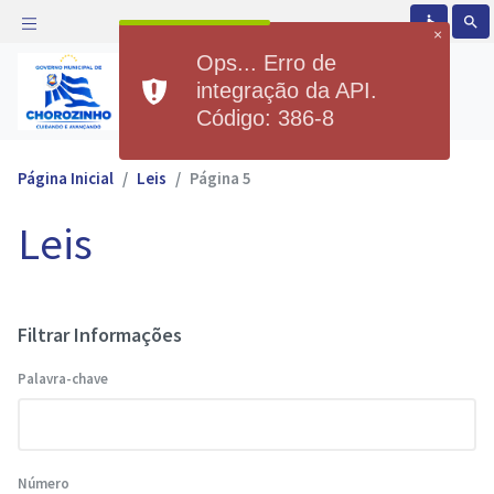
accessible
search
×
Ops... Erro de
Prefeitura Municipal de
integração da API.
Chorozinho
Código: 386-8
Página Inicial
Leis
Página 5
Leis
Filtrar Informações
Palavra-chave
Número