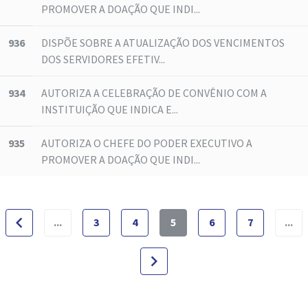
PROMOVER A DOAÇÃO QUE INDI...
936
DISPÕE SOBRE A ATUALIZAÇÃO DOS VENCIMENTOS
DOS SERVIDORES EFETIV...
934
AUTORIZA A CELEBRAÇÃO DE CONVÊNIO COM A
INSTITUIÇÃO QUE INDICA E...
935
AUTORIZA O CHEFE DO PODER EXECUTIVO A
PROMOVER A DOAÇÃO QUE INDI...
navigate_before
...
3
4
5
6
7
...
navigate_next