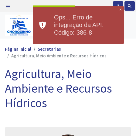
accessible
search
×
Ops... Erro de
Prefeitura Municipal de
integração da API.
Chorozinho
Código: 386-8
Página Inicial
Secretarias
Agricultura, Meio Ambiente e Recursos Hídricos
Agricultura, Meio
Ambiente e Recursos
Hídricos